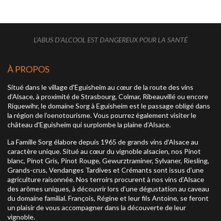
L'ABUS D'ALCOOL EST DANGEREUX POUR LA SANTÉ
À PROPOS
Situé dans le village d'Eguisheim au cœur de la route des vins
d’Alsace, à proximité de Strasbourg, Colmar, Ribeauvillé ou encore
Riquewihr, le domaine Sorg à Eguisheim est le passage obligé dans
la région de l’oenotourisme. Vous pourrez également visiter le
château d'Eguisheim qui surplombe la plaine d’Alsace.
La Famille Sorg élabore depuis 1965 de grands vins d’Alsace au
caractère unique. Situé au cœur du vignoble alsacien, nos Pinot
blanc, Pinot Gris, Pinot Rouge, Gewurztraminer, Sylvaner, Riesling,
Grands-crus, Vendanges Tardives et Crémants sont issus d’une
agriculture raisonnée. Nos terroirs procurent à nos vins d’Alsace
des arômes uniques, à découvrir lors d’une dégustation au caveau
du domaine familial. François, Régine et leur fils Antoine, se feront
un plaisir de vous accompagner dans la découverte de leur
vignoble.