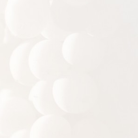
Grand Cru mais également notre sélection vin blanc,
pinot gris, gewurztraminner, pinot noir, crémant, pinot
blanc, vendange tardive … Le domaine Sorg met à
votre disposition son catalogue en ligne. Trouvez le
meilleur du vin d’Alsace depuis chez vous.
découvrez nos vins et crémants