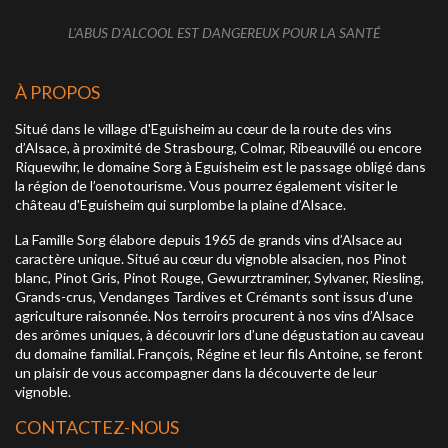
réservez votre dégustation
L'ABUS D'ALCOOL EST DANGEREUX POUR LA SANTÉ
À PROPOS
Situé dans le village d'Eguisheim au cœur de la route des vins
d’Alsace, à proximité de Strasbourg, Colmar, Ribeauvillé ou encore
Riquewihr, le domaine Sorg à Eguisheim est le passage obligé dans
la région de l’oenotourisme. Vous pourrez également visiter le
château d'Eguisheim qui surplombe la plaine d’Alsace.
La Famille Sorg élabore depuis 1965 de grands vins d’Alsace au
caractère unique. Situé au cœur du vignoble alsacien, nos Pinot
blanc, Pinot Gris, Pinot Rouge, Gewurztraminer, Sylvaner, Riesling,
Grands-crus, Vendanges Tardives et Crémants sont issus d’une
agriculture raisonnée. Nos terroirs procurent à nos vins d’Alsace
des arômes uniques, à découvrir lors d’une dégustation au caveau
du domaine familial. François, Régine et leur fils Antoine, se feront
un plaisir de vous accompagner dans la découverte de leur
vignoble.
CONTACTEZ-NOUS