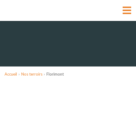
Accueil
Nos terroirs
Florimont