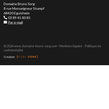
Domaine Bruno Sorg
8 rue Monseigneur Stumpf
68420 Eguisheim
03 89 41 80 85
Par e-mail
© 2026 www.domaine-bruno-sorg.com -
Mentions légales
Politique de
confidentialité
Création