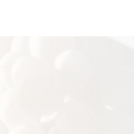
d’agrumes
Charpenté, aux notes
florales et d’agrumes
Le Pinot Gris du Florimont
Le Muscat
Corsé, aux arômes fruités et
Racé aux saveurs de fruits
épicé
très mûrs