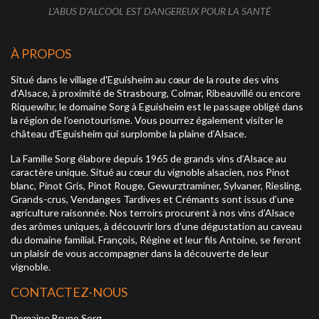
L'ABUS D'ALCOOL EST DANGEREUX POUR LA SANTÉ
À PROPOS
Situé dans le village d'Eguisheim au cœur de la route des vins
d’Alsace, à proximité de Strasbourg, Colmar, Ribeauvillé ou encore
Riquewihr, le domaine Sorg à Eguisheim est le passage obligé dans
la région de l’oenotourisme. Vous pourrez également visiter le
château d'Eguisheim qui surplombe la plaine d’Alsace.
La Famille Sorg élabore depuis 1965 de grands vins d’Alsace au
caractère unique. Situé au cœur du vignoble alsacien, nos Pinot
blanc, Pinot Gris, Pinot Rouge, Gewurztraminer, Sylvaner, Riesling,
Grands-crus, Vendanges Tardives et Crémants sont issus d’une
agriculture raisonnée. Nos terroirs procurent à nos vins d’Alsace
des arômes uniques, à découvrir lors d’une dégustation au caveau
du domaine familial. François, Régine et leur fils Antoine, se feront
un plaisir de vous accompagner dans la découverte de leur
vignoble.
CONTACTEZ-NOUS
Domaine Bruno Sorg