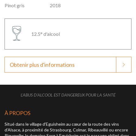
Pinot gris
2018
12.5° d'alcool
Obtenir plus d'informations
L'ABUS D'ALCOOL EST DANGEREUX POUR LA SANTÉ
À PROPOS
Situé dans le village d'Eguisheim au cœur de la route des vins
d’Alsace, à proximité de Strasbourg, Colmar, Ribeauvillé ou encore
Riquewihr, le domaine Sorg à Eguisheim est le passage obligé dans