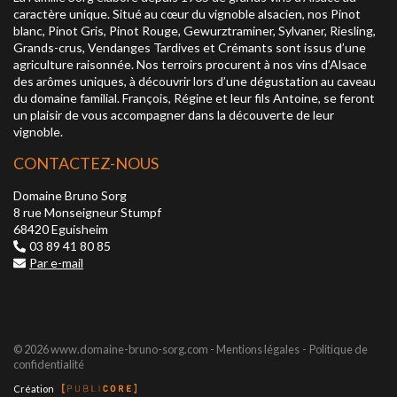
caractère unique. Situé au cœur du vignoble alsacien, nos Pinot
blanc, Pinot Gris, Pinot Rouge, Gewurztraminer, Sylvaner, Riesling,
Grands-crus, Vendanges Tardives et Crémants sont issus d’une
agriculture raisonnée. Nos terroirs procurent à nos vins d’Alsace
des arômes uniques, à découvrir lors d’une dégustation au caveau
du domaine familial. François, Régine et leur fils Antoine, se feront
un plaisir de vous accompagner dans la découverte de leur
vignoble.
CONTACTEZ-NOUS
Domaine Bruno Sorg
8 rue Monseigneur Stumpf
68420 Eguisheim
03 89 41 80 85
Par e-mail
© 2026 www.domaine-bruno-sorg.com -
Mentions légales
Politique de
confidentialité
Création